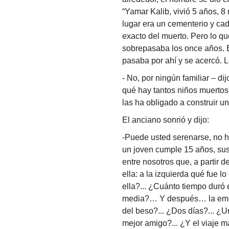
“Yamar Kalib, vivió 5 años, 
lugar era un cementerio y cad
exacto del muerto. Pero lo q
sobrepasaba los once años. Em
pasaba por ahí y se acercó. Lo 
- No, por ningún familiar – d
qué hay tantos niños muertos
las ha obligado a construir u
El anciano sonrió y dijo:
-Puede usted serenarse, no h
un joven cumple 15 años, sus 
entre nosotros que, a partir 
ella: a la izquierda qué fue 
ella?... ¿Cuánto tiempo dur
media?… Y después… la emoci
del beso?... ¿Dos días?... ¿
mejor amigo?... ¿Y el viaje 