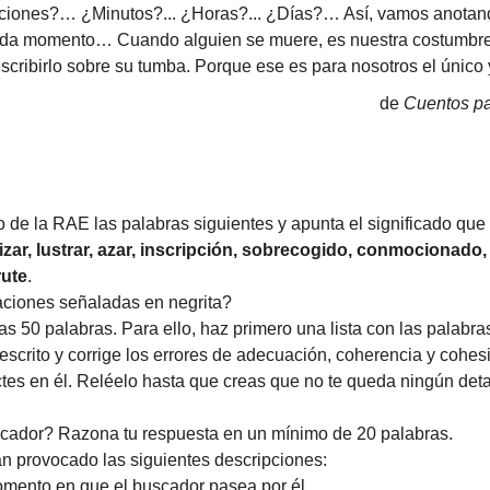
tuaciones?… ¿Minutos?... ¿Horas?... ¿Días?… Así, vamos anotand
da momento… Cuando alguien se muere, es nuestra costumbre ab
escribirlo sobre su tumba. Porque ese es para nosotros el único
de
Cuentos pa
o de la RAE las palabras siguientes y apunta el significado que
zar, lustrar, azar, inscripción, sobrecogido, conmocionado
rute
.
aciones señaladas en negrita?
s 50 palabras. Para ello, haz primero una lista con las palabra
escrito y corrige los errores de adecuación, coherencia y cohesi
ctes en él. Reléelo hasta que creas que no te queda ningún deta
cador? Razona tu respuesta en un mínimo de 20 palabras.
s te han provocado las siguientes descr
primer momento en que el buscador pasea po