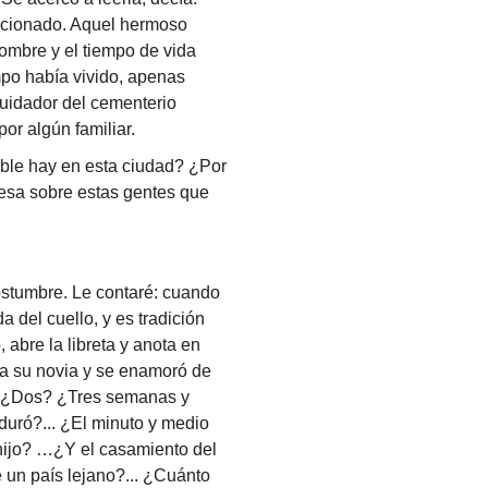
mocionado. Aquel hermoso
nombre y el tiempo de vida
mpo había vivido, apenas
cuidador del cementerio
por algún familiar.
rible hay en esta ciudad? ¿Por
pesa sobre estas gentes que
ostumbre. Le contaré: cuando
 del cuello, y es tradición
 abre la libreta y anota en
ó a su novia y se enamoró de
? ¿Dos? ¿Tres semanas y
uró?... ¿El minuto y medio
hijo? …¿Y el casamiento del
 un país lejano?... ¿Cuánto