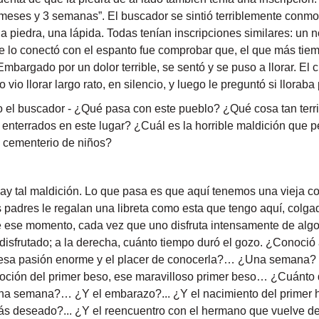
8 meses y 3 semanas”. El buscador se sintió terriblemente con
a piedra, una lápida. Todas tenían inscripciones similares: un 
ue lo conectó con el espanto fue comprobar que, el que más tie
bargado por un dolor terrible, se sentó y se puso a llorar. El 
vio llorar largo rato, en silencio, y luego le preguntó si lloraba 
ijo el buscador - ¿Qué pasa con este pueblo? ¿Qué cosa tan ter
 enterrados en este lugar? ¿Cuál es la horrible maldición que 
n cementerio de niños?
ay tal maldición. Lo que pasa es que aquí tenemos una vieja c
padres le regalan una libreta como esta que tengo aquí, colgada
de ese momento, cada vez que uno disfruta intensamente de algo,
lo disfrutado; a la derecha, cuánto tiempo duró el gozo. ¿Conoci
ó esa pasión enorme y el placer de conocerla?… ¿Una semana
ón del primer beso, ese maravilloso primer beso… ¿Cuánto d
Una semana?… ¿Y el embarazo?... ¿Y el nacimiento del primer 
más deseado?... ¿Y el reencuentro con el hermano que vuelve de