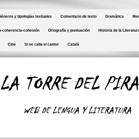
éneros y tipologías textuales
Comentario de texto
Gramática
Med
-coherencia-cohesión
Ortografía y puntuación
Historia de la Literatur
Cine
Si se calla el cantor
Català