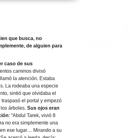
ien que busca, no
implemente, de alguien para
er caso de sus
ientos caminos divisó
 llamó la atención. Estaba
es. La rodeaba una especie
to, sintió que olvidaba el
 traspasó el portal y empezó
 los árboles.
Sus ojos eran
ción
: “Abdul Tarek, vivió 8
dra no era simplemente una
o en ese lugar… Mirando a su
Se acercó a leerla, decía: