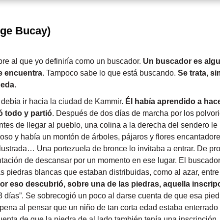
ge Bucay)
bre al que yo definiría como un buscador.
Un buscador es algu
e encuentra
. Tampoco sabe lo que está buscando.
Se trata, s
ueda.
 debía ir hacia la ciudad de Kammir.
Él había aprendido a hac
ó todo y partió
. Después de dos días de marcha por los polvor
ntes de llegar al pueblo, una colina a la derecha del sendero le
loso y había un montón de árboles, pájaros y flores encantador
strada… Una portezuela de bronce lo invitaba a entrar. De pron
ntación de descansar por un momento en ese lugar. El buscador
s piedras blancas que estaban distribuidas, como al azar, entre
or eso descubrió, sobre una de las piedras, aquella inscrip
 días”. Se sobrecogió un poco al darse cuenta de que esa pie
ó pena al pensar que un niño de tan corta edad estaba enterrad
uenta de que la piedra de al lado también tenía una inscripción. 