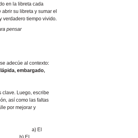
o en la libreta cada
rir su libreta y sumar el
 y verdadero tiempo vivido.
ra pensar
 se adecúe al contexto:
, lápida, embargado,
s clave. Luego, escribe
ón, así como las faltas
lle por mejorar y
ipciones:
a)
El
r él. b)
El