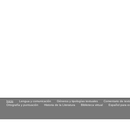
Inicio
Lengua y comunicación
Géneros y tipologías textuales
Comentario de text
Ortografía y puntuación
Historia de la Literatura
Biblioteca virtual
Español para ex