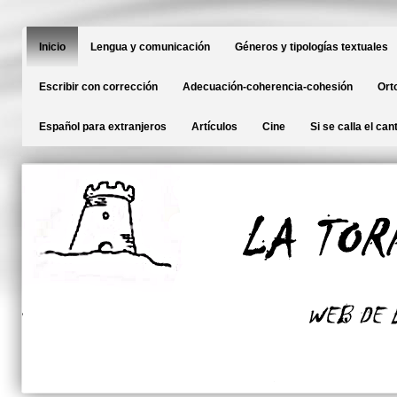
Inicio
Lengua y comunicación
Géneros y tipologías textuales
Escribir con corrección
Adecuación-coherencia-cohesión
Ort
Español para extranjeros
Artículos
Cine
Si se calla el can