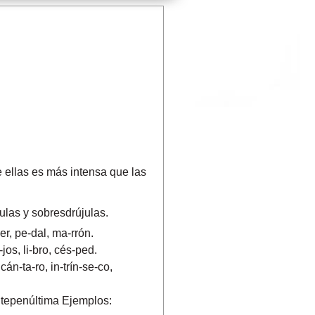
 ellas es más intensa que las
julas y sobresdrújulas.
er, pe-dal, ma-rrón.
jos, li-bro, cés-ped.
án-ta-ro, in-trín-se-co,
antepenúltima Ejemplos: