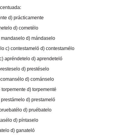
acentuada:
ente d) prácticamente
metelo d) cometélo
) mandaselo d) mándaselo
lo c) contestameló d) contestamélo
c) apréndetelo d) aprendeteló
presteselo d) prestéselo
) comansélo d) cománselo
) torpemente d) torpementé
) prestámelo d) prestameló
 pruebatélo d) pruébatelo
tasélo d) píntaselo
atelo d) ganateló