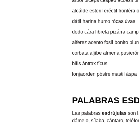
arbol biceps césped acc
alcálde esteril eréctil fr
dátil harina humo róca
dedo cára libreta pizár
alferez acento fosil bon
corbata aljibe almena pu
bilis ántrax fícus
lonjaorden póstre mástil 
PALABRAS ES
Las palabras
esdrújulas
son l
dámelo, sílaba, cántaro, teléf