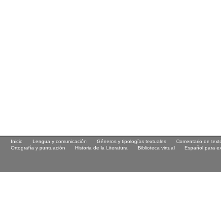
Inicio
Lengua y comunicación
Géneros y tipologías textuales
Comentario de text
Ortografía y puntuación
Historia de la Literatura
Biblioteca virtual
Español para ex