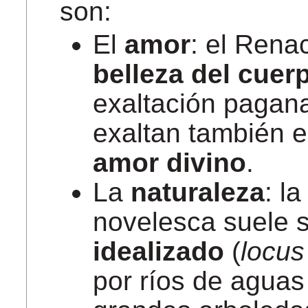
son:
El
amor
: el Rena
belleza del cue
exaltación pagana
exaltan también 
amor divino
.
La
naturaleza
: l
novelesca suele 
idealizado
(
locu
por ríos de aguas 