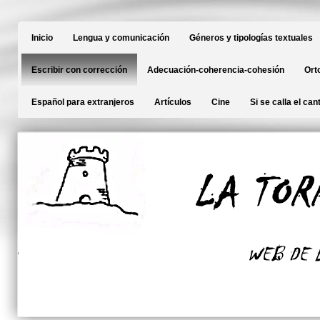
Inicio
Lengua y comunicación
Géneros y tipologías textuales
Escribir con corrección
Adecuación-coherencia-cohesión
Ort
Español para extranjeros
Artículos
Cine
Si se calla el can