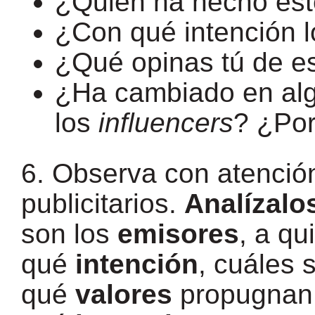
¿Quién ha hecho est
¿Con qué intención l
¿Qué opinas tú de e
¿Ha cambiado en alg
los
influencers
? ¿Po
6.
Observa con atención
publicitarios.
Analízalo
son los
emisores
, a qu
qué
intención
, cuáles 
qué
valores
propugnan