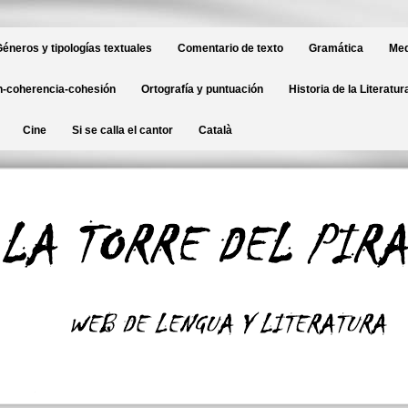
éneros y tipologías textuales
Comentario de texto
Gramática
Med
-coherencia-cohesión
Ortografía y puntuación
Historia de la Literatur
Cine
Si se calla el cantor
Català