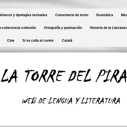
éneros y tipologías textuales
Comentario de texto
Gramática
Med
-coherencia-cohesión
Ortografía y puntuación
Historia de la Literatur
Cine
Si se calla el cantor
Català