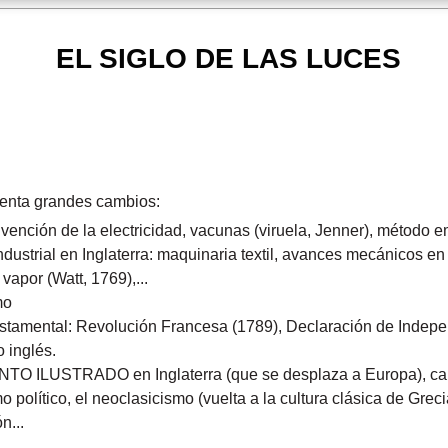
EL SIGLO DE LAS LUCES
menta grandes cambios:
nvención de la electricidad, vacunas (viruela, Jenner), método em
industrial en Inglaterra: maquinaria textil, avances mecánicos en 
vapor (Watt, 1769),...
mo
 estamental: Revolución Francesa (1789), Declaración de Indep
 inglés.
TO ILUSTRADO en Inglaterra (que se desplaza a Europa), car
smo político, el neoclasicismo (vuelta a la cultura clásica de Gre
n...