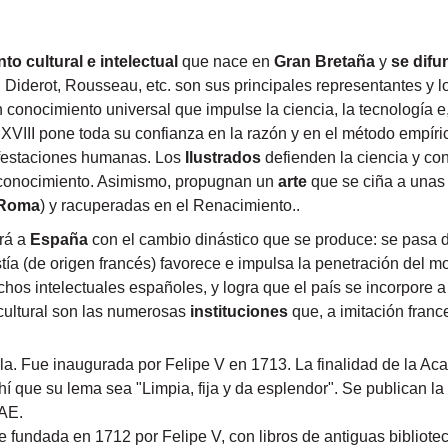
o cultural e intelectual
que nace en
Gran Bretaña
y
se difu
 Diderot, Rousseau, etc. son sus principales representantes y l
 conocimiento universal que impulse la ciencia, la tecnología e,
 XVIII pone toda su confianza en la razón y en el método empíri
ifestaciones humanas. Los
Ilustrados
defienden la ciencia y co
 conocimiento. Asimismo, propugnan un
arte
que se ciña a unas
Roma
) y racuperadas en el Renacimiento..
ará a
España
con el
cambio dinástico que se produce: se pasa 
tía (de origen francés) favorece e impulsa la penetración del m
s intelectuales españoles, y logra que el país se incorpore a l
cultural son las numerosas
instituciones
que, a imitación fran
. Fue inaugurada por Felipe V en 1713. La finalidad de la Aca
í que su lema sea "Limpia, fija y da esplendor". Se publican la 
RAE.
e fundada en 1712 por Felipe V, con libros de antiguas bibliote